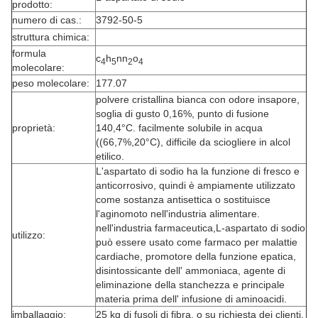
prodotto:
numero di cas.:
3792-50-5
struttura chimica:
formula
c
h
nn
o
4
5
2
4
molecolare:
peso molecolare:
177.07
polvere cristallina bianca con odore insapore,
soglia di gusto 0,16%, punto di fusione
proprietà:
140,4°C. facilmente solubile in acqua
((66,7%,20°C), difficile da sciogliere in alcol
etilico.
L'aspartato di sodio ha la funzione di fresco e
anticorrosivo, quindi è ampiamente utilizzato
come sostanza antisettica o sostituisce
l'aginomoto nell'industria alimentare.
nell'industria farmaceutica,L-aspartato di sodio
utilizzo:
può essere usato come farmaco per malattie
cardiache, promotore della funzione epatica,
disintossicante dell' ammoniaca, agente di
eliminazione della stanchezza e principale
materia prima dell' infusione di aminoacidi.
imballaggio:
25 kg di fusoli di fibra, o su richiesta dei clienti.