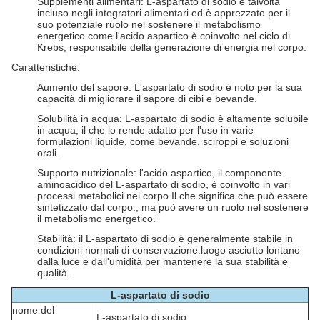
Supplementi alimentari: L-aspartato di sodio è talvolta
incluso negli integratori alimentari ed è apprezzato per il
suo potenziale ruolo nel sostenere il metabolismo
energetico.come l'acido aspartico è coinvolto nel ciclo di
Krebs, responsabile della generazione di energia nel corpo.
Caratteristiche:
Aumento del sapore: L'aspartato di sodio è noto per la sua
capacità di migliorare il sapore di cibi e bevande.
Solubilità in acqua: L-aspartato di sodio è altamente solubile
in acqua, il che lo rende adatto per l'uso in varie
formulazioni liquide, come bevande, sciroppi e soluzioni
orali.
Supporto nutrizionale: l'acido aspartico, il componente
aminoacidico del L-aspartato di sodio, è coinvolto in vari
processi metabolici nel corpo.Il che significa che può essere
sintetizzato dal corpo., ma può avere un ruolo nel sostenere
il metabolismo energetico.
Stabilità: il L-aspartato di sodio è generalmente stabile in
condizioni normali di conservazione.luogo asciutto lontano
dalla luce e dall'umidità per mantenere la sua stabilità e
qualità.
L-aspartato di sodio
nome del
L-aspartato di sodio