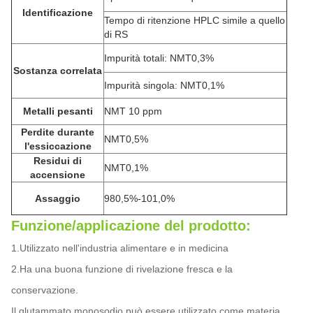
Identificazione
Tempo di ritenzione HPLC simile a quello
di RS
Impurità totali: NMT0,3%
Sostanza correlata
Impurità singola: NMT0,1%
Metalli pesanti
NMT 10 ppm
Perdite durante
NMT0,5%
l'essiccazione
Residui di
NMT0,1%
accensione
Assaggio
980,5%-101,0%
Funzione/applicazione del prodotto:
1.Utilizzato nell'industria alimentare e in medicina
2.Ha una buona funzione di rivelazione fresca e la
conservazione.
Il glutammato monosodio può essere utilizzato come materia