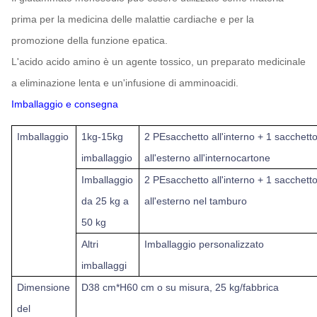
prima per la medicina delle malattie cardiache e per la
promozione della funzione epatica.
L'acido acido amino è un agente tossico, un preparato medicinale
a eliminazione lenta e un'infusione di amminoacidi.
Imballaggio e consegna
Imballaggio
1
kg-15
kg
2 P
E
sacchetto all'interno + 1 sacchetto 
imballaggio
all'esterno all'interno
cartone
Imballaggio
2 P
E
sacchetto all'interno + 1 sacchetto
da 25 kg a
all'esterno nel tamburo
50 kg
Altri
Imballaggio personalizzato
imballaggi
Dimensione
D
38 cm*
H
60 cm o su misura, 25 kg/fabbrica
del