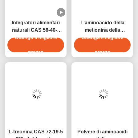
Integratori alimentari
L'aminoacido della
naturali CAS 56-40-6
metionina della
della L-glicina della
Ottenga il migliore
Ottenga il migliore
metionina di DL-
glicina dei rinforzatori di
Methionine/DL
nutrizione
prezzo
spolverizza CAS 59-51-8
prezzo
L-treonina CAS 72-19-5
Polvere di aminoacidi