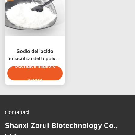
Sodio dell'acido
poliacrilico della polvere
bianca del commestibile
Ottenga il migliore
PAAS CAS 9003-04-7
per il disperdente
prezzo
alimentare
Contattaci
Shanxi Zorui Biotechnology Co.,