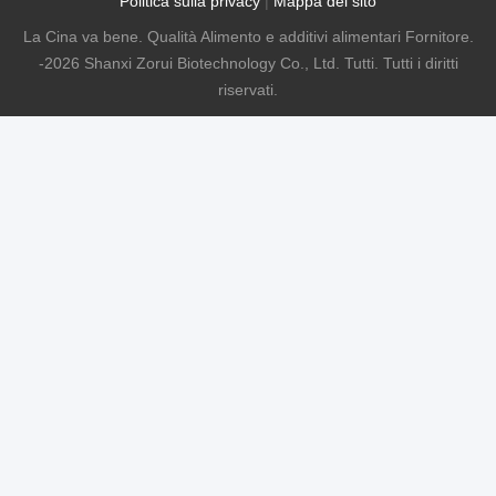
Politica sulla privacy
|
Mappa del sito
La Cina va bene. Qualità Alimento e additivi alimentari Fornitore.
-2026 Shanxi Zorui Biotechnology Co., Ltd. Tutti. Tutti i diritti
riservati.