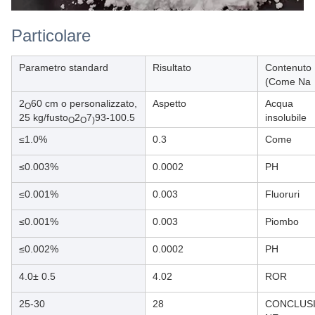
Particolare
Parametro standard
Risultato
Contenuto
(Come Na
2
60 cm o personalizzato,
Aspetto
Acqua
O
25 kg/fusto
2
7
93-100.5
insolubile
O
O
)
≤1.0%
0.3
Come
≤0.003%
0.0002
PH
≤0.001%
0.003
Fluoruri
≤0.001%
0.003
Piombo
≤0.002%
0.0002
PH
4.0± 0.5
4.02
ROR
25-30
28
CONCLUS