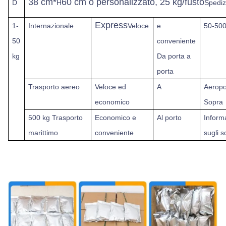
38 cm*
60 cm o personalizzato, 25 kg/fusto
D
H
Spediz
Express
1-
Internazionale
Veloce
e
50-500
50
conveniente
kg
Da porta a
porta
Trasporto aereo
Veloce ed
A
Aeropo
economico
Sopra
500 kg
Trasporto
Economico e
Al porto
Inform
marittimo
conveniente
sugli s