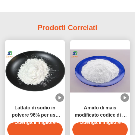
Prodotti Correlati
Lattato di sodio in
Amido di mais
polvere 96% per uso
modificato codice di E
alimentare Conservante
Ottenga il migliore
E1412/E1414/E1422/E1442
Ottenga il migliore
Sodio 2-