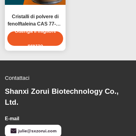
Cristalli di polvere di
fenolftaleina CAS 77-09-
8 per titolazione e test
Ottenga il migliore
del pH
prezzo
Contattaci
Shanxi Zorui Biotechnology Co.,
Ltd.
E-mail
julie@sxzorui.com