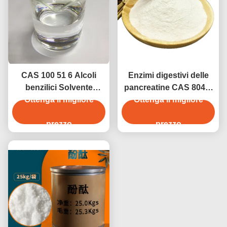
CAS 100 51 6 Alcoli
Enzimi digestivi delle
benzilici Solvente
pancreatine CAS 8049-
Ottenga il migliore
fenilmetanolo e
Ottenga il migliore
47-6 dal pancreas
conservante
Benzylalkohol
prezzo
prezzo