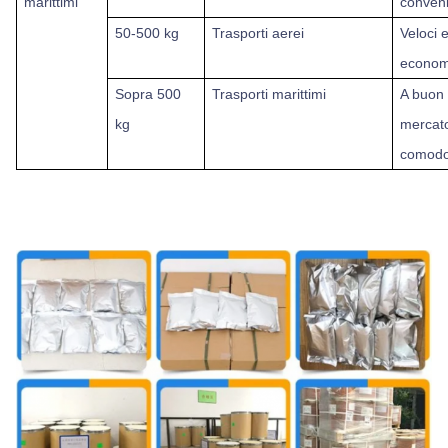
marittimi
conven
50-500 kg
Trasporti aerei
Veloci 
econom
Sopra
500
Trasporti marittimi
A buon
kg
mercat
comodo