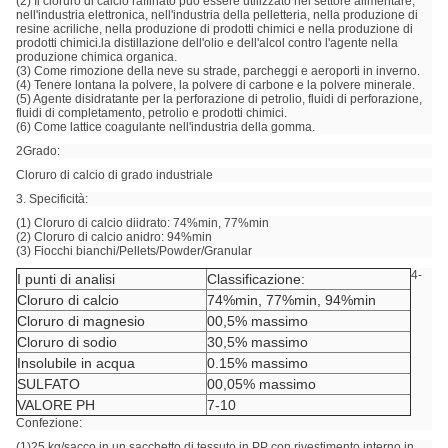
(2) Il cloruro di calcio raffinato può essere utilizzato nel settore alimentare,
nell'industria elettronica, nell'industria della pelletteria, nella produzione di
resine acriliche, nella produzione di prodotti chimici e nella produzione di
prodotti chimici.la distillazione dell'olio e dell'alcol contro l'agente nella
produzione chimica organica.
(3) Come rimozione della neve su strade, parcheggi e aeroporti in inverno.
(4) Tenere lontana la polvere, la polvere di carbone e la polvere minerale.
(5) Agente disidratante per la perforazione di petrolio, fluidi di perforazione,
fluidi di completamento, petrolio e prodotti chimici.
(6) Come lattice coagulante nell'industria della gomma.
2Grado:
Cloruro di calcio di grado industriale
3. Specificità:
(1) Cloruro di calcio diidrato: 74%min, 77%min
(2) Cloruro di calcio anidro: 94%min
(3) Fiocchi bianchi/Pellets/Powder/Granular
4-
I punti di analisi
Classificazione:
Cloruro di calcio
74%min, 77%min, 94%min
Cloruro di magnesio
00,5% massimo
Cloruro di sodio
30,5% massimo
Insolubile in acqua
0.15% massimo
SULFATO
00,05% massimo
VALORE PH
7-10
Confezione:
(1)25 kg/sacco in un sacchetto di tessuto in PP con rivestimento interno in