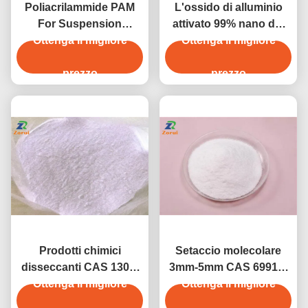
Poliacrilammide PAM
L'ossido di alluminio
For Suspension
attivato 99% nano del
Agent/flocculante CAS
Ottenga il migliore
grado spolverizza CAS
Ottenga il migliore
9003-05-8 gelificatore
1344-28-1
degli addensatori
prezzo
prezzo
Prodotti chimici
Setaccio molecolare
disseccanti CAS 1302-
3mm-5mm CAS 69912-
78-9 di trattamento delle
Ottenga il migliore
79-4 della zeolite 3A 4A
Ottenga il migliore
acque della bentonite
5A