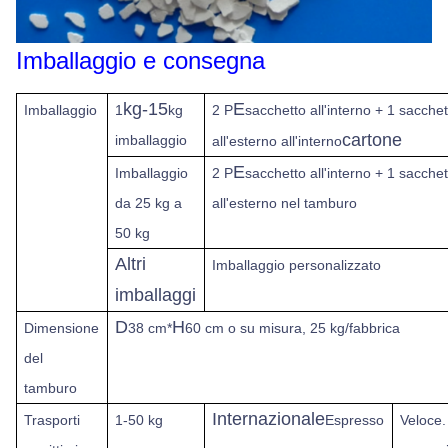
Imballaggio e consegna
kg-15
E
Imballaggio
1
kg
2 P
sacchetto all'interno + 1 sacchett
cartone
imballaggio
all'esterno all'interno
E
Imballaggio
2 P
sacchetto all'interno + 1 sacchett
da 25 kg a
all'esterno nel tamburo
50 kg
Altri
Imballaggio personalizzato
imballaggi
D
H
Dimensione
38 cm*
60 cm o su misura, 25 kg/fabbrica
del
tamburo
Internazionale
Trasporti
1-50 kg
Espresso
Veloce.