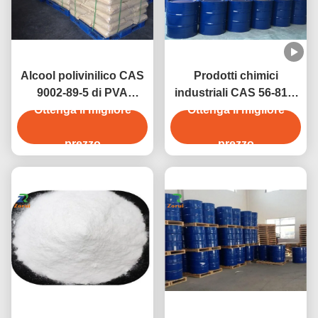
Alcool polivinilico CAS
Prodotti chimici
9002-89-5 di PVA
industriali CAS 56-81-5
1788/PVA 2488/PVA
Ottenga il migliore
del grado del glicerolo
Ottenga il migliore
2688/
della glicerina
prezzo
prezzo