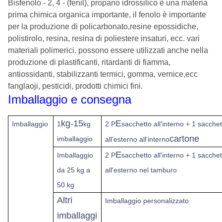
Bisfenolo - 2, 4 - (fenil), propano idrossilico è una materia
prima chimica organica importante, il fenolo è importante
per la produzione di policarbonato,resine epossidiche,
polistirolo, resina, resina di poliestere insaturi, ecc. vari
materiali polimerici. possono essere utilizzati anche nella
produzione di plastificanti, ritardanti di fiamma,
antiossidanti, stabilizzanti termici, gomma, vernice,ecc
fanglaoji, pesticidi, prodotti chimici fini.
Imballaggio e consegna
kg-15
E
Imballaggio
1
kg
2 P
sacchetto all'interno + 1 sacchett
cartone
imballaggio
all'esterno all'interno
E
Imballaggio
2 P
sacchetto all'interno + 1 sacchett
da 25 kg a
all'esterno nel tamburo
50 kg
Altri
Imballaggio personalizzato
imballaggi