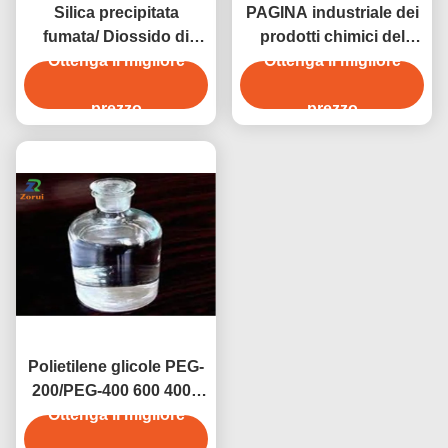
Silica precipitata
PAGINA industriale dei
fumata/ Diossido di
prodotti chimici del
Ottenga il migliore
silicio/ SiO2
Ottenga il migliore
grado del glicol di
Supplementi CAS 7631-
propilene per
86-9 E551
prezzo
l'epossiresina CAS 57-
prezzo
55-6
Polietilene glicole PEG-
200/PEG-400 600 4000
6000 8000 CAS 25322-
Ottenga il migliore
68-3