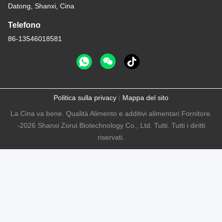
Datong, Shanxi, Cina
Telefono
86-13546018581
Politica sulla privacy
|
Mappa del sito
La Cina va bene. Qualità Alimento e additivi alimentari Fornitore.
-2026 Shanxi Zorui Biotechnology Co., Ltd. Tutti. Tutti i diritti
riservati.