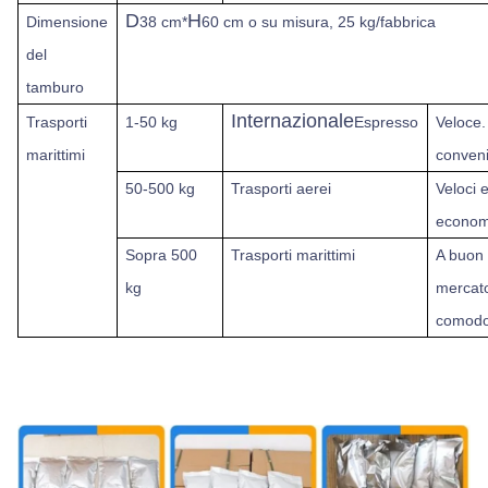
D
H
Dimensione
38 cm*
60 cm o su misura, 25 kg/fabbrica
del
tamburo
Internazionale
Trasporti
1-50 kg
Espresso
Veloce.
marittimi
conven
50-500 kg
Trasporti aerei
Veloci 
econom
Sopra
500
Trasporti marittimi
A buon
kg
mercat
comodo